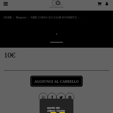
HOME
Negozio
FINE CORSO SCI CLUB ROVERETO
.
.
10
€
AGGIUNGI AL CARRELLO
questo sito
utilizza i Cookie