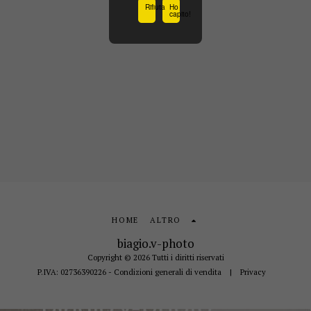
Rifiuta
Ho
capito!
HOME
ALTRO
biagio.v-photo
Copyright © 2026 Tutti i diritti riservati
P.IVA: 02736390226 - Condizioni generali di vendita
|
Privacy