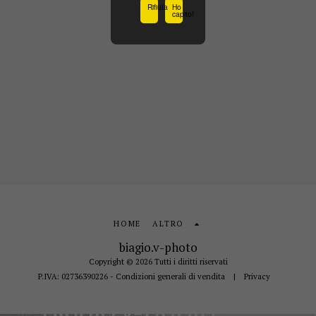
Rifiuta
Ho
capito!
HOME
ALTRO
biagio.v-photo
Copyright © 2026 Tutti i diritti riservati
P.IVA: 02736390226 - Condizioni generali di vendita
|
Privacy