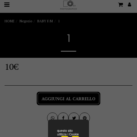
HOME
Negozio
BABY F/M
1
1
10
€
AGGIUNGI AL CARRELLO
questo sito
utilizza i Cookie