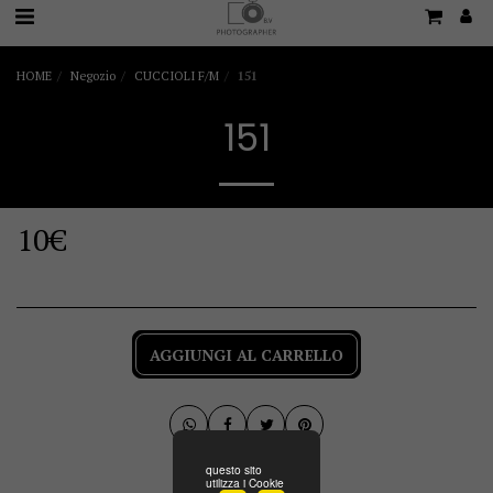
HOME
Negozio
CUCCIOLI F/M
151
151
10
€
AGGIUNGI AL CARRELLO
questo sito
utilizza i Cookie