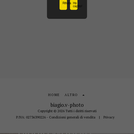
Rifiuta
Ho
capito!
HOME
ALTRO
biagio.v-photo
Copyright © 2026 Tutti i diritti riservati
P.IVA: 02736390226 - Condizioni generali di vendita
|
Privacy